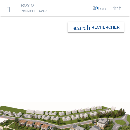
ROS’O
info

PORNICHET 44380