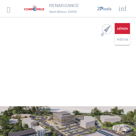
RENAISSANCE
info

Saint-Brieuc 22000